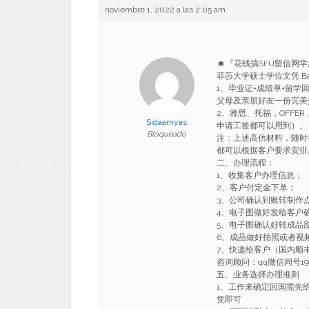
noviembre 1, 2022 a las 2:05 am
☻『花钱搞SFU留信网学历
菲莎大学硕士学位文凭 Bache
1、毕业证+成绩单+留
父母及亲朋好友一份完美
2、雅思、托福，OFF
Sidaamyas
申请工签都可以用到）。
Bloqueado
注：上述高仿材料，随时
都可以根据客户要求安排
二、办理流程：
1、收集客户办理信息；
2、客户付定金下单；
3、公司确认到账转制作
4、电子图做好发给客户
5、电子图确认好转成品
6、成品做好拍照或者视
7、快递给客户（国内顺丰
咨询顾问：qq微信同号198
五、业务选择办理准则
1、工作未确定回国需先
凭即可