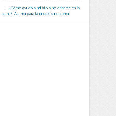
¿Cómo ayudo a mi hijo a no orinarse en la
cama? ¡Alarma para la enuresis nocturna!