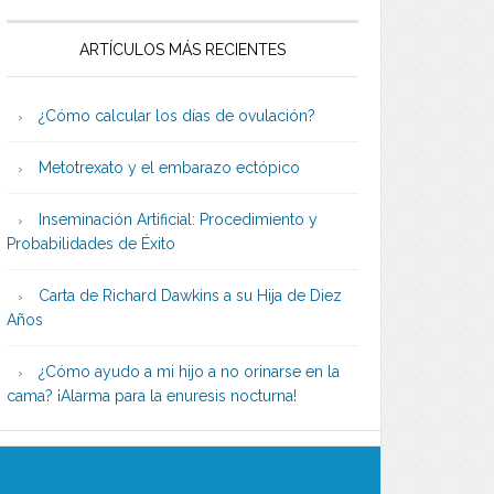
ARTÍCULOS MÁS RECIENTES
¿Cómo calcular los días de ovulación?
Metotrexato y el embarazo ectópico
Inseminación Artificial: Procedimiento y
Probabilidades de Éxito
Carta de Richard Dawkins a su Hija de Diez
Años
¿Cómo ayudo a mi hijo a no orinarse en la
cama? ¡Alarma para la enuresis nocturna!