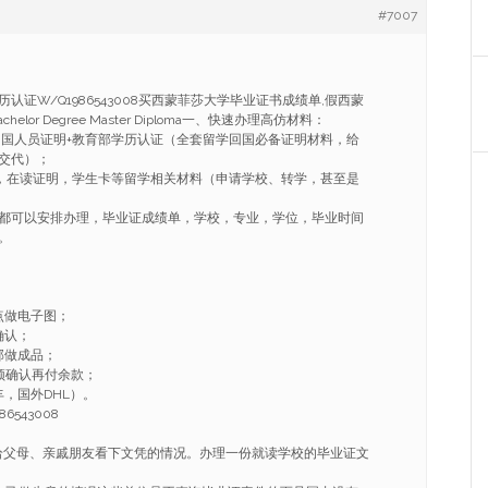
#7007
认证W/Q1986543008买西蒙菲莎大学毕业证书成绩单,假西蒙
lor Degree Master Diploma一、快速办理高仿材料：
学回国人员证明+教育部学历认证（全套留学回国必备证明材料，给
交代）；
ER，在读证明，学生卡等留学相关材料（申请学校、转学，甚至是
都可以安排办理，毕业证成绩单，学校，专业，学位，毕业时间
。
点做电子图；
确认；
部做成品；
频确认再付余款；
，国外DHL）。
6543008
给父母、亲戚朋友看下文凭的情况。办理一份就读学校的毕业证文