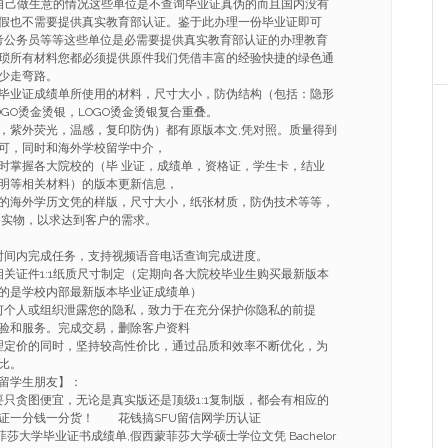
自己做生意的情况这些单位是不查询毕业证真伪的而且国内没有
假也不需要提供真实教育部认证。鉴于此办理一份毕业证即可
考公务员等等这些单位是必需要提供真实教育部认证的办理教育
琐所有材料您都必须提供原件我们凭借丰富的经验快捷的绿色通
少走弯路。
毕业证成绩单所使用的材料，尺寸大小，防伪结构（包括：隐形
GO烫金烫银，LOGO烫金烫银复合重叠。
，紫外荧光，温感，复印防伪）都有原版本文,凭对照。质量得到
可，同时和海外学校留学中介，
时掌握各大院校的（毕 业证，成绩单，资格证，学生卡，结业
明等相关材料）的版本更新信息，
的海外学历文凭的样版，尺寸大小，纸张材质，防伪技术等等，
 实物，以求达到客户的需求。
的时间内完成任务，支持视频语音电话查询完成进度。
相关证件1:1纸质尺寸制定（定期向各大院校毕业生购买最新版本
的是学校内部最新版本毕业证成绩单）
任何个人或组织泄露您的隐私，致力于在充分保护你隐私的前提
验和服务。完成交易，删除客户资料
合理定价的同时，坚持较高性价比，通过品质和效率不断优化，为
比。
大留学生朋友】：
要只贪图便宜，无论是真实版还是顶级1:1复制版，都会有相应的
证一分钱一分货！ 花钱搞SFU留信网学历认证
西蒙菲莎大学毕业证书成绩单,假西蒙菲莎大学硕士学位文凭 Bachelor