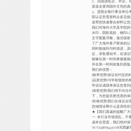
2、回国进私企、外企、
渠道去查询国外文凭的真
3、进国企银行事业单位
部认证所需资料众多且烦
道帮您快速整合材料让您
我们对海外大学及学院的
水印，阴影底纹，钢印LO
文字图案浮雕，激光镭射
了广大海外客户群体的认
同时能做到与时俱进，及
证，录取通知书，在读证
能够在第一时间掌握最新
并在第一时间收集到原版
我们的优势：
[效率优势]保证在约定
[品质优势]与学校颁发的
毕业证成绩单保证您拿到
[保密优势]我们绝不向
下，为您提供更优质的体
[价格优势]我们在保证
您倾情诠释什么是高性价
★【我们真诚的提醒广
一. 本行业市场混乱，不
成本在里面，我们绝对保
W/Q1986543008买