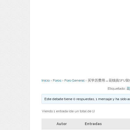
Inicio
›
Foros
›
Foro General
›
买学历费用→花钱搞SFU留信
Etiquetado:
花
Este debate tiene 0 respuestas, 1 mensaje y ha sido a
Viendo 1 entrada (de un total de 1)
Autor
Entradas