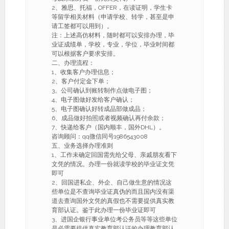
2、雅思、托福，OFFER，在读证明，学生卡
等留学相关材料（申请学校、转学，甚至是申
请工签都可以用到）。
注：上述高仿材料，随时都可以安排办理，毕
业证成绩单，学校，专业，学位，毕业时间都
可以根据客户要求安排。
二、办理流程：
1、收集客户办理信息；
2、客户付定金下单；
3、公司确认到账转制作点做电子图；
4、电子图做好发给客户确认；
5、电子图确认好转成品部做成品；
6、成品做好拍照或者视频确认再付余款；
7、快递给客户（国内顺丰，国外DHL）。
咨询顾问：qq微信同号1986543008
五、业务选择办理准则
1、工作未确定回国需先给父母、亲戚朋友看下
文凭的情况。办理一份就读学校的毕业证文凭
即可
2、回国进私企、外企、自己做生意的情况这
些单位是不查询毕业证真伪的而且国内没有渠
道去查询国外文凭的真假也不需要提供真实教
育部认证。鉴于此办理一份毕业证即可
3、进国企银行事业单位考公务员等等这些单位
是必需要提供真实教育部认证的办理教育部认