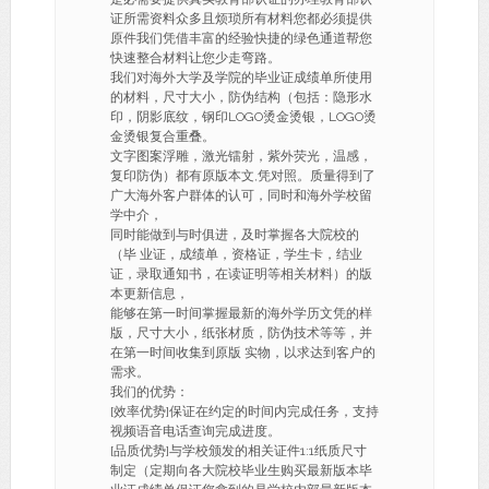
证所需资料众多且烦琐所有材料您都必须提供
原件我们凭借丰富的经验快捷的绿色通道帮您
快速整合材料让您少走弯路。
我们对海外大学及学院的毕业证成绩单所使用
的材料，尺寸大小，防伪结构（包括：隐形水
印，阴影底纹，钢印LOGO烫金烫银，LOGO烫
金烫银复合重叠。
文字图案浮雕，激光镭射，紫外荧光，温感，
复印防伪）都有原版本文,凭对照。质量得到了
广大海外客户群体的认可，同时和海外学校留
学中介，
同时能做到与时俱进，及时掌握各大院校的
（毕 业证，成绩单，资格证，学生卡，结业
证，录取通知书，在读证明等相关材料）的版
本更新信息，
能够在第一时间掌握最新的海外学历文凭的样
版，尺寸大小，纸张材质，防伪技术等等，并
在第一时间收集到原版 实物，以求达到客户的
需求。
我们的优势：
[效率优势]保证在约定的时间内完成任务，支持
视频语音电话查询完成进度。
[品质优势]与学校颁发的相关证件1:1纸质尺寸
制定（定期向各大院校毕业生购买最新版本毕