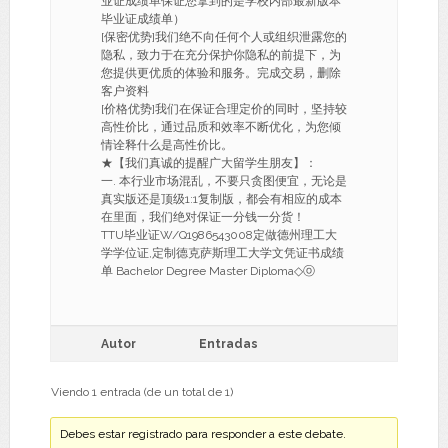
业证成绩单保证您拿到的是学校内部最新版本
毕业证成绩单）
[保密优势]我们绝不向任何个人或组织泄露您的
隐私，致力于在充分保护你隐私的前提下，为
您提供更优质的体验和服务。完成交易，删除
客户资料
[价格优势]我们在保证合理定价的同时，坚持较
高性价比，通过品质和效率不断优化，为您倾
情诠释什么是高性价比。
★【我们真诚的提醒广大留学生朋友】：
一. 本行业市场混乱，不要只贪图便宜，无论是
真实版还是顶级1:1复制版，都会有相应的成本
在里面，我们绝对保证一分钱一分货！
TTU毕业证W/Q1986543008定做德州理工大
学学位证,定制德克萨斯理工大学文凭证书成绩
单 Bachelor Degree Master Diploma◇ⓞ
Autor
Entradas
Viendo 1 entrada (de un total de 1)
Debes estar registrado para responder a este debate.