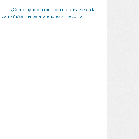
¿Cómo ayudo a mi hijo a no orinarse en la
cama? ¡Alarma para la enuresis nocturna!