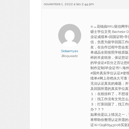
noviembre 1, 2022 a las 2:44 pm
⊙↔花钱搞RRU留信网学历
硕士学位文凭 Bachelor D
业证成绩单+回国证明+
信，负责为留学回国工作
友，在合作过程中您会发
Sidaamyas
单成品全部按照学校原版
Bloqueado
样的羊皮纸张，保证您证
的毕业证#百分之百让您
制作定制|毕业证书!!~
#国外真实学位认证#使馆
绩单#网上存档永久可查
无法认证真实的难题；并
及回国所需的真实学位真
１：在校挂科了，不想读
２：找工作没有文凭怎么
３：打算回国了，找工作
办？？？
如果你是以上情况之一，
将帮助你整理认证所需的
证W/Q1986543008