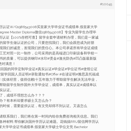
#10045
认证W/Q1986543008买皇家大学毕业证书成绩单,假皇家大学
egree Master Diploma微信1986543008】专业为留学生办理毕
学历认证【100%存档可查】留学全套申请材料办理，我们是一家诚
的留学生做认证的公司，只要您找我们，我们会跟您成为好朋
现我们的诚意，发现我们的责任心。本公司承诺所有毕业证成绩
工艺对照一比一制作，公司采用的是高端进口印刷设备和学校一
书的质量，可以提供钢印#水印#烫金#激光防伪#凹凸版最新版
绝对满意！
海外回国的同学定制毕业证#真实认证#毕业证#学位证书#使馆公证
留学回国人员证明#录取通知书#Offer #在读证明#雅思及托福成
！[实体经营，值得信赖]十五年致力于帮助留学生解决无法毕业，
帮助留学生制作国外大学毕业证，成绩单，真实认证#成绩单以
实认证。
了，成绩不理想怎么办？？？
办？有本科却要求硕士又怎么办？
的时候，需要提供认证，有文凭却得不到认证。又该怎么
请联系我们，我们将在第一时间内给你免费咨询相关信息。我们
各种材料.帮你解决国外学历认证难题。花钱搞RRU留信网学历认
买皇家大学毕业证书成绩单,假皇家大学硕士学位文凭 Bachelor