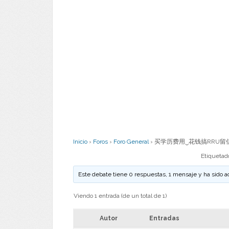
Inicio
›
Foros
›
Foro General
›
买学历费用‿花钱搞RRU留信
Etiquetad
Este debate tiene 0 respuestas, 1 mensaje y ha sido a
Viendo 1 entrada (de un total de 1)
Autor
Entradas