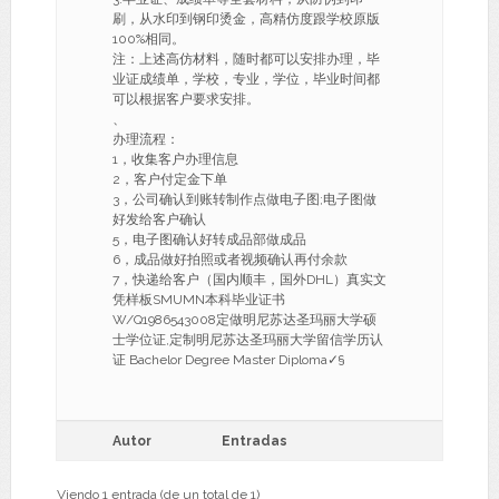
刷，从水印到钢印烫金，高精仿度跟学校原版
100%相同。
注：上述高仿材料，随时都可以安排办理，毕
业证成绩单，学校，专业，学位，毕业时间都
可以根据客户要求安排。
、
办理流程：
1，收集客户办理信息
2，客户付定金下单
3，公司确认到账转制作点做电子图;电子图做
好发给客户确认
5，电子图确认好转成品部做成品
6，成品做好拍照或者视频确认再付余款
7，快递给客户（国内顺丰，国外DHL）真实文
凭样板SMUMN本科毕业证书
W/Q1986543008定做明尼苏达圣玛丽大学硕
士学位证,定制明尼苏达圣玛丽大学留信学历认
证 Bachelor Degree Master Diploma✓§
Autor
Entradas
Viendo 1 entrada (de un total de 1)