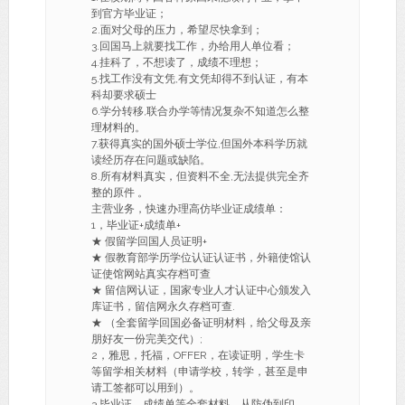
到官方毕业证；
2.面对父母的压力，希望尽快拿到；
3.回国马上就要找工作，办给用人单位看；
4.挂科了，不想读了，成绩不理想；
5.找工作没有文凭,有文凭却得不到认证，有本
科却要求硕士
6.学分转移,联合办学等情况复杂不知道怎么整
理材料的。
7.获得真实的国外硕士学位,但国外本科学历就
读经历存在问题或缺陷。
8.所有材料真实，但资料不全,无法提供完全齐
整的原件 。
主营业务，快速办理高仿毕业证成绩单：
1，毕业证+成绩单+
★ 假留学回国人员证明+
★ 假教育部学历学位认证认证书，外籍使馆认
证使馆网站真实存档可查
★ 留信网认证，国家专业人才认证中心颁发入
库证书，留信网永久存档可查.
★ （全套留学回国必备证明材料，给父母及亲
朋好友一份完美交代）;
2，雅思，托福，OFFER，在读证明，学生卡
等留学相关材料（申请学校，转学，甚至是申
请工签都可以用到）。
3.毕业证、成绩单等全套材料，从防伪到印