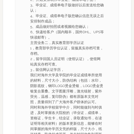
3、毕业证、成绩单电子版做好以后发送给您确
认；
4、毕业证、成绩单电子版您确认信息无误之后
安排制作成品；
5、成品做好拍照或者视频给您确认；
6、快递给客户（国内顺丰，国外DHL、UPS等
快读邮寄）。
主营业务二，真实教育部学历认证
1，教育部学历学位认证，留服真实存档可查，
存档。
2，留学回国人员证明（使馆认证），使馆网
站真实存档可查。
3，留信网认证学历，
我们对海外大学及学院的毕业证成绩单所使用
的材料，尺寸大小，防伪结构（包括：水印，
阴影底纹，钢印LOGO烫金烫银，LOGO烫金烫
银复合重叠。文字图案浮雕，激光镭射，紫外
荧光，温感，复印防伪）都有原版本文凭对
照，质量得到了广大海外客户群体的认可。
同时和海外学校留学中介，同时能做到与时俱
进，及时掌握各大院校的（毕业证，成绩单，
资格证，学生卡，结业证，录取通知书，在读
证明等相关材料）的版本更新信息，能够在时
间掌握的海外学历文凭的样版，尺寸大小，纸