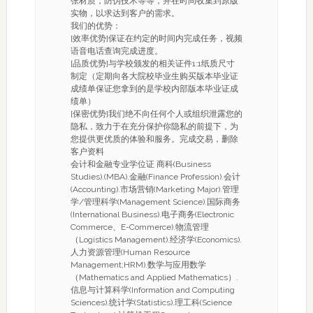
张材质，防伪技术等等，并在时间收集到原版
实物，以求达到客户的需求。
我们的优势：
[效率优势]保证在约定的时间内完成任务，视频
语音电话查询完成进度。
[品质优势]与学校颁发的相关证件1:1纸质尺寸
制定（定期向各大院校毕业生购买版本毕业证
成绩单保证您拿到的是学校内部版本毕业证成
绩单）
[保密优势]我们绝不向任何个人或组织泄露您的
隐私，致力于在充分保护你隐私的前提下，为
您提供更优质的体验和服务。完成交易，删除
客户资料
会计和金融专业学位证 商科(Business
Studies).(MBA).金融(Finance Profession).会计
(Accounting).市场营销(Marketing Major).管理
学/管理科学(Management Science).国际商务
(International Business).电子商务(Electronic
Commerce、E-Commerce).物流管理
（Logistics Management).经济学(Economics).
人力资源管理(Human Resource
Management;HRM).数学与应用数学
（Mathematics and Applied Mathematics）.
信息与计算科学(Information and Computing
Sciences).统计学(Statistics).理工科(Science