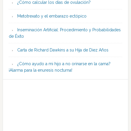
¿Cómo calcular los días de ovulación?
Metotrexato y el embarazo ectópico
Inseminación Artificial: Procedimiento y Probabilidades
de Éxito
Carta de Richard Dawkins a su Hija de Diez Años
¿Cómo ayudo a mi hijo a no orinarse en la cama?
¡Alarma para la enuresis nocturna!