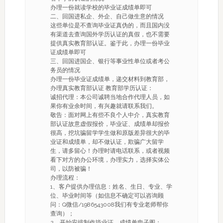
办理一份就读学校的毕业证成绩单即可
二、回国进私企、外企、自己做生意的情况
这些单位是不查询毕业证真伪的，而且国内没
有渠道去查询国外学历认证的真假，也不需要
提供真实教育部认证。鉴于此，办理一份毕业
证成绩单即可
三、回国进国企、银行等事业性单位或者考公
务员的情况
办理一份毕业证成绩单，递交材料到教育部，
办理真实教育部认证 教育部学历认证：
诚招代理：本公司诚聘当地合作代理人员，如
果你有业余时间，有兴趣就请联系我们。
敬告：面对网上有些不良个人中介，真实教育
部认证故意虚假报价，毕业证、成绩单却报价
很高，挖坑骗留学学生做和原版差异很大的毕
业证和成绩单，却不做认证，欺骗广大留学
生，请多留心！办理时请电话联系，或者视频
看下对方的办公环境，办理实力，选择实体公
司，以防被骗！
办理流程：
1、客户提供办理信息：姓名、生日、专业、学
位、毕业时间等（如信息不确定可以咨询顾
问：Q微信/1986543008我们有专业老师帮你
查询）；
2、开始安排制作毕业证、成绩单电子图；