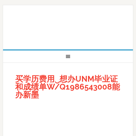
买学历费用‿想办UNM毕业证
和成绩单W/Q1986543008能
办新墨