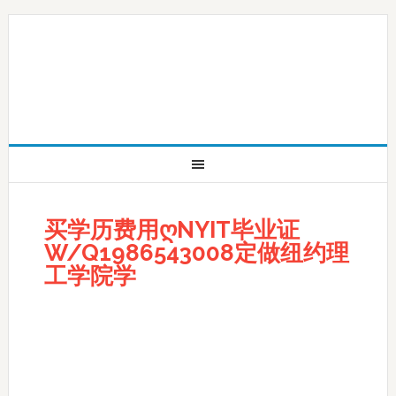
买学历费用ღNYIT毕业证
W/Q1986543008定做纽约理
工学院学