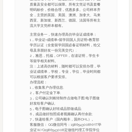
质量及安全都可以保障。所有文凭证书及套餐
明码标价，价格合理，优惠多多。公司样本齐
全，主营的英国、美国、澳洲、加拿大、马来
西亚、新加坡、新西兰、德国、法国等所有主
流大学文凭样本都有。
主营业务一，快速办理高仿毕业证成绩单：
1，毕业证+成绩单+留学回国人员证明+教育部
学历认证（全套留学回国必备证明材料，给父
母及亲朋好友一份完美交代）;
2，雅思，托福，OFFER，在读证明，学生卡
等留学相关材料。
注：上述高仿材料，随时都可以安排办理，毕
业证成绩单，学校，专业，学位，毕业时间都
可以根据客户要求安排。
办理流程：
1，收集客户办理信息;
2，客户付定金下单;
3，公司确认到账转制作点做电子图;电子图做
好发给客户确认;
5，电子图确认好转成品部做成品;
6，成品做好拍照或者视频确认再付余款;
7，快递给客户（国内顺丰，国外DHL）。
客服微信： QQ微信同号：1986543008NYIT毕
业证W/Q1986543008定做纽约理工学院学位