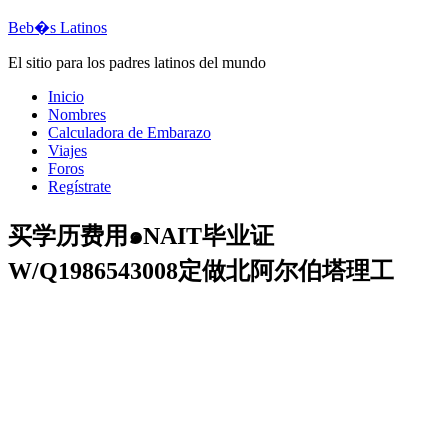
Beb�s Latinos
El sitio para los padres latinos del mundo
Inicio
Nombres
Calculadora de Embarazo
Viajes
Foros
Regístrate
买学历费用๑NAIT毕业证
W/Q1986543008定做北阿尔伯塔理工