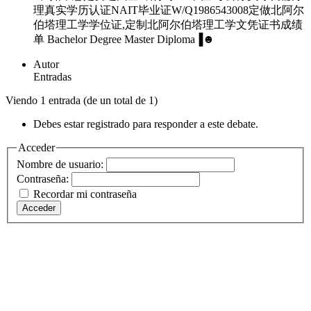
理真实学历认证NAIT毕业证W/Q1986543008定做北阿尔
伯塔理工学学位证,定制北阿尔伯塔理工学文凭证书成绩
单 Bachelor Degree Master Diploma▐☻
Autor
Entradas
Viendo 1 entrada (de un total de 1)
Debes estar registrado para responder a este debate.
Acceder
Nombre de usuario:
Contraseña:
Recordar mi contraseña
Acceder