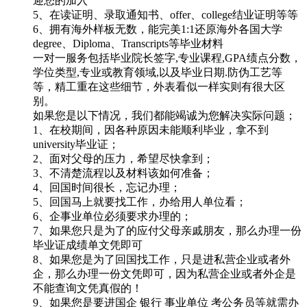
迎您的加入
5、在读证明、录取通知书、offer、college结业证明等等
6、拥有海外样板无数，能完美1:1还原海外各国大学
degree、Diploma、Transcripts等毕业材料
一对一服务包括毕业院长签字,专业课程,GPA绩点分数，
学位类型,专业或教育领域,以及毕业日期.防伪工艺等
等，精工重在这些细节，外表看似一样实则有很大区
别。
如果您是以下情况，我们都能竭诚为您解决实际问题；
1、在校期间，因各种原因未能顺利毕业，拿不到
university毕业证；
2、面对父母的压力，希望尽快拿到；
3、不清楚流程以及材料该如何准备；
4、回国时间很长，忘记办理；
5、回国马上就要找工作，办给用人单位看；
6、企事业单位必须要求办理的；
7、如果您只是为了的应付父母亲戚朋友，那么办理一份
毕业证成绩单文凭即可
8、如果您是为了回国找工作，只是进私营企业或者外
企，那么办理一份文凭即可，因为私营企业或者外企是
不能查询文凭真假的！
9、如果您是要进国企 银行 事业单位 考公务员等就需办