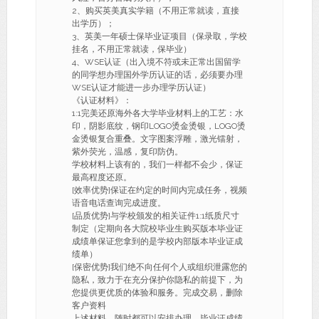
2、购买英美真实学籍（不用正常就读，直接
出学历）；
3、英美一年硕士保毕业证项目（保录取，学校
挂名，不用正常就读，保毕业）
4、WSE认证（出入境不符或未正常出国留学
的同学想办理国外学历认证的话，必须要办理
WSE认证才能进一步办理学历认证）
《认证材料》：
1:1完美还原海外各大学毕业材料上的工艺：水
印，阴影底纹，钢印LOGO烫金烫银，LOGO烫
金烫银复合重叠。文字图案浮雕，激光镭射，
紫外荧光，温感，复印防伪。
学校材料上该有的，我们一样都不会少，保证
最高程度还原。
[效率优势]保证在约定的时间内完成任务，视频
语音电话查询完成进度。
[品质优势]与学校颁发的相关证件1:1纸质尺寸
制定（定期向各大院校毕业生购买版本毕业证
成绩单保证您拿到的是学校内部版本毕业证成
绩单）
[保密优势]我们绝不向任何个人或组织泄露您的
隐私，致力于在充分保护你隐私的前提下，为
您提供更优质的体验和服务。完成交易，删除
客户资料
上述材料，随时都可以安排办理，毕业证成绩