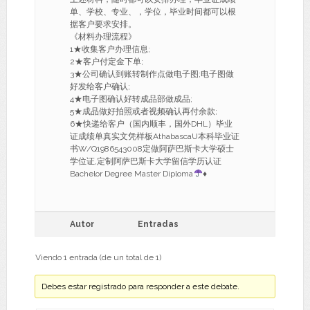
单、学校、专业、，学位，毕业时间都可以根
据客户要求安排。
《材料办理流程》
1★收集客户办理信息;
2★客户付定金下单;
3★公司确认到账转制作点做电子图;电子图做
好发给客户确认;
4★电子图确认好转成品部做成品;
5★成品做好拍照或者视频确认再付余款;
6★快递给客户（国内顺丰，国外DHL）毕业
证成绩单真实文凭样板AthabascaU本科毕业证
书W/Q1986543008定做阿萨巴斯卡大学硕士
学位证,定制阿萨巴斯卡大学留信学历认证
Bachelor Degree Master Diploma
♦
Autor
Entradas
Viendo 1 entrada (de un total de 1)
Debes estar registrado para responder a este debate.