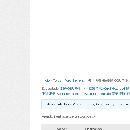
Inicio
›
Foros
›
Foro General
›
买学历费用๑想办OBU毕业证
Etiquetado:
想办OBU毕业证和成绩单W/Q19865430
服认证书 Bachelor Degree Master Diploma能完美还原海外各
Este debate tiene 0 respuestas, 1 mensaje y ha sido a
Viendo 1 entrada (de un total de 1)
Autor
Entradas