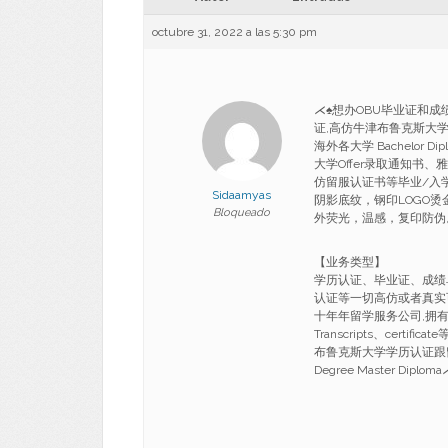
octubre 31, 2022 a las 5:30 pm
⋌♠想办OBU毕业证和成绩
证,高仿牛津布鲁克斯大学文凭/留
海外各大学 Bachelor Di
大学Offer录取通知
仿留服认证书等毕业/入
Sidaamyas
阴影底纹，钢印LOGO
Bloqueado
外荧光，温感，复印防伪
【业务类型】
学历认证、毕业证、成绩
认证等一切高仿或者真实
十年年留学服务公司,拥有海
Transcripts、cert
布鲁克斯大学学历认证跟留
Degree Master Diploma