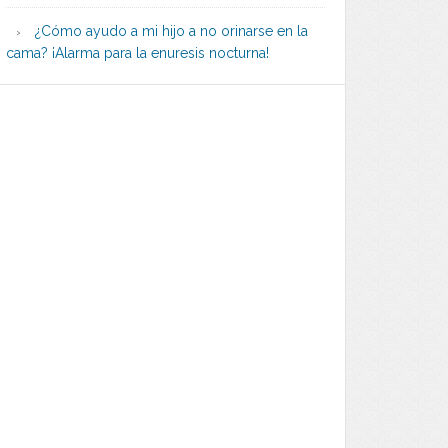
¿Cómo ayudo a mi hijo a no orinarse en la
cama? ¡Alarma para la enuresis nocturna!