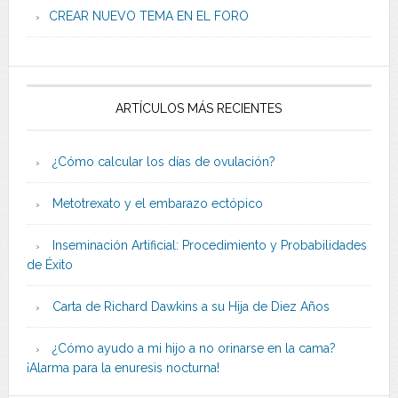
CREAR NUEVO TEMA EN EL FORO
ARTÍCULOS MÁS RECIENTES
¿Cómo calcular los días de ovulación?
Metotrexato y el embarazo ectópico
Inseminación Artificial: Procedimiento y Probabilidades
de Éxito
Carta de Richard Dawkins a su Hija de Diez Años
¿Cómo ayudo a mi hijo a no orinarse en la cama?
¡Alarma para la enuresis nocturna!