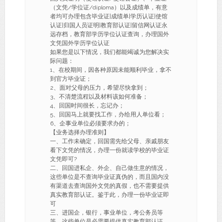
（文凭/学位证/diploma）以及成绩单，有意
者均可办理包含毕业证|成绩单|学历认证|使馆
认证|归国人员证明|教育部认证|留信网认证永
远存档，教育部学历学位认证查询，办理国外
文凭国外学历学位认证
如果您是以下情况，我们都能竭诚为您解决实
际问题：
1、在校期间，因各种原因未能顺利毕业，拿不
到官方毕业证；
2、面对父母的压力，希望尽快拿到；
3、不清楚流程以及材料该如何准备；
4、回国时间很长，忘记办；
5、回国马上就要找工作，办给用人单位看；
6、企事业单位必须要求办的；
【业务选择办理准则】
一、工作未确定，回国需先给父母、亲戚朋友
看下文凭的情况，办理一份就读学校的毕业证
文凭即可?
二、回国进私企、外企、自己做生意的情况，
这些单位是不查询毕业证真伪的，而且国内没
有渠道去查询国外文凭的真假，也不需要提供
真实教育部认证。鉴于此，办理一份毕业证即
可
三、进国企，银行，事业单位，考公务员等
等，这些单位是必需要提供真实教育部认证