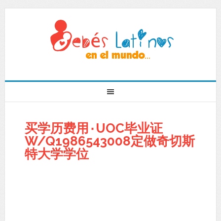
买学历费用۰UOC毕业证
W/Q1986543008定做奇切斯
特大学学位