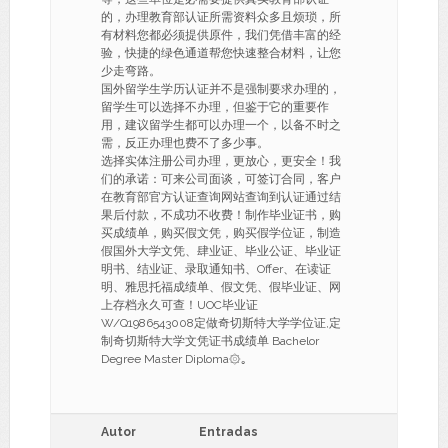
的，办理教育部认证所需资料众多且烦琐，所
有材料您都必须提供原件，我们凭借丰富的经
验，快捷的绿色通道帮您快速整合材料，让您
少走弯路。
国外留学生学历认证并不是强制要求办理的，
留学生可以选择不办理，但鉴于它的重要作
用，建议留学生都可以办理一个，以备不时之
需，反正办理也费不了多少事。
选择实体注册公司办理，更放心，更安全！我
们的承诺：可来公司面谈，可签订合同，客户
在教育部官方认证查询网站查询到认证通过结
果后付款，不成功不收费！制作毕业证书，购
买成绩单，购买假文凭，购买假学位证，制造
假国外大学文凭、肆业证、毕业公证、毕业证
明书、结业证、录取通知书、Offer、在读证
明、雅思托福成绩单、假文凭、假毕业证、网
上存档永久可查！UOC毕业证
W/Q1986543008定做奇切斯特大学学位证,定
制奇切斯特大学文凭证书成绩单 Bachelor
Degree Master Diploma۞｡
Autor
Entradas