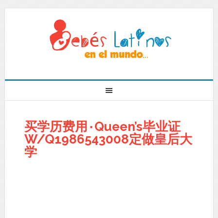
买学历费用۰Queen’s毕业证
W/Q1986543008定做皇后大
学