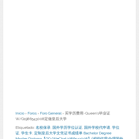
Inicio
›
Foros
›
Foro General
›
买学历费用۰Queen’s毕业证
W/Q1986543008定做皇后大学
Etiquetado:
名校保录
,
国外学历学位认证
,
国外学校代申请
,
学位
证
,
学生卡
,
定制皇后大学文凭证书成绩单 Bachelor Degree
Master Diploma【QQ/WeChat:1986543008】(诚招代理)办理国外