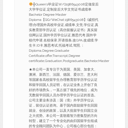
╬Queen’s毕业证W/Q1986543008定做皇后
大学学位证,定制皇后大学文凭证书成绩单
Bachelor Degree Master
Diploma【QQ/WeChat:1986543008】(诚招代
理)办理国外高校毕业证,成绩单,文凭,学位证,真
实教育部学历认证（高仿留服认证书）真实留
信网认证,国外学历学位认证,雅思代考,国外学
校代申请,名校保录,开请假条,改GPA,改成绩,学
生卡,ID卡,雅思考试,托福考试,驾照,：
Diploma,Degree,Graduate
Certificate,offer,Transcript,Degree
certificate,Graduation,Postgraduate,Bachelor,Master
★本公司一直专注于为英国、美国、加拿大、
澳洲、新西兰、法国、德国、爱尔兰、意大利
等国家各高校留学生办理教育部学历学位认证
和留学回国人员证明，在认证业务上开创了良
好的市场势头，一直占据了领先的地位，成为
无数留学回国人员办理学历学位认证的首选。
公司主要业务涉及：国（境）外学历学位认
证，留信认证咨询。基于国内鼓励留学生回国
就业、创业的政策，以及大批留学生归国立业
之大优势。本公司一直朝着智力密集型的方向
转型，建立了一个专业化的由归国留学生组成
的专业顾问团队为中心，公司核心部分包括：