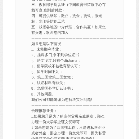
三、教育部学历认证（中国教育部留服中心存
档可查,查到后付款）
四、可提供钢印，激凸，烫金，烫银，激光
标，水印等防伪工艺
五、诚招各地区中介代理，合作共赢！如果您
有兴趣，欢迎您的加入
———————————————————————————-
如果您是以下情况：
1、未能顺利毕业；
2、挂科多门,拿不到学位证书；
3、论文没过,只有个diploma；
4、留学院校不被教育部认可；
5、留学时间不足；
6、第二国拿第三国文凭；
7、认证材料有缺失；
8、急需国外学历认证书；
9、其他问题。
我们公司都能竭诚为您解决实际问题!
———————————————————————————-
合理推荐业务：
1.如果您只是为了的应付父母亲戚朋友，那么
办理一份大学毕业证文凭即可
2.如果您是为了回国找工作，只是进私营企业
或者外企，那么办理一份文凭即可，因为私营
企业或者外企是不能 查询文凭真假的！