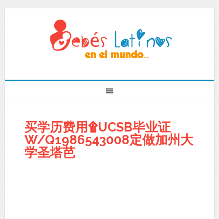
买学历费用۩UCSB毕业证
W/Q1986543008定做加州大
学圣塔芭