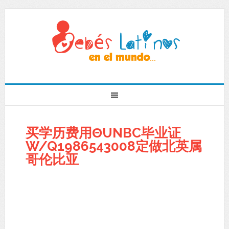
买学历费用ΘUNBC毕业证
W/Q1986543008定做北英属
哥伦比亚