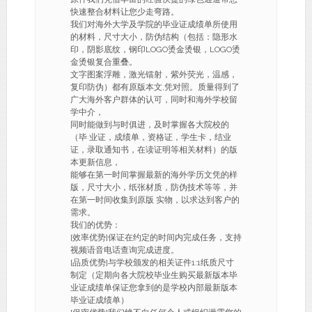
快速整合材料让您少走弯路。
我们对海外大学及学院的毕业证成绩单所使用
的材料，尺寸大小，防伪结构（包括：隐形水
印，阴影底纹，钢印LOGO烫金烫银，LOGO烫
金烫银复合重叠。
文字图案浮雕，激光镭射，紫外荧光，温感，
复印防伪）都有原版本文,凭对照。质量得到了
广大海外客户群体的认可，同时和海外学校留
学中介，
同时能做到与时俱进，及时掌握各大院校的
（毕 业证，成绩单，资格证，学生卡，结业
证，录取通知书，在读证明等相关材料）的版
本更新信息，
能够在第一时间掌握最新的海外学历文凭的样
版，尺寸大小，纸张材质，防伪技术等等，并
在第一时间收集到原版 实物，以求达到客户的
需求。
我们的优势：
[效率优势]保证在约定的时间内完成任务，支持
视频语音电话查询完成进度。
[品质优势]与学校颁发的相关证件1:1纸质尺寸
制定（定期向各大院校毕业生购买最新版本毕
业证成绩单保证您拿到的是学校内部最新版本
毕业证成绩单）