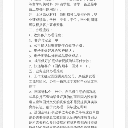
等留学相关材料（申请学校、转学，甚至是申
请工签都可以用到）。
注：上述高仿材料，随时都可以安排办理，毕
业证成绩单，学校，专业，学位，毕业时间都
可以根据客户要求安排。
二、办理流程：
1、收集客户办理信息；
2、客户付定金下单；
3、公司确认到账转制作点做电子图；
4、电子图做好发给客户确认；
5、电子图确认好转成品部做成品；
6、成品做好拍照或者视频确认再付余款；
7、快递给客户（国内顺丰，国外DHL）。
五、业务选择办理准则
1、工作未确定回国需先给父母、亲戚朋友看下
文凭的情况。办理一份就读学校的毕业证文凭
即可
2、回国进私企、外企、自己做生意的情况这
些单位是不查询毕业证真伪的而且国内没有渠
道去查询国外文凭的真假也不需要提供真实教
育部认证。鉴于此办理一份毕业证即可
3、进国企银行事业单位考公务员等等这些单位
是必需要提供真实教育部认证的办理教育部认
证所需资料众多且烦琐所有材料您都必须提供
原件我们凭借丰富的经验快捷的绿色通道帮您