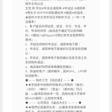
留学文凭认证
文凭 和 学位#毕业证成绩单 #毕业証 #成绩单
#學生卡 #OFFER录取通知书 #雅思#托福等……
★国外大学文凭学历证书制作方法（一对一专
业服务）
1、客户提供办理信息：姓名、生日、专业、学
位、毕业时间等（如信息不确定可以咨询顾
问：Q微信/1986543008我们有专业老师帮你
查询）；
2、开始安排制作毕业证、成绩单电子图；
3、毕业证、成绩单电子版做好以后发送给您确
认；
4、毕业证、成绩单电子版您确认信息无误之后
安排制作成品；
5、成品做好拍照或者视频给您确认；
6、快递给客户（国内顺丰，国外DHL、UPS等
快读邮寄）
◆ — — 制作工艺 【高仿真】— — ◆
★★凭借多年的制作经验本公司制作《激光》
《水印》《钢印》《烫金》《紫外线》凹凸
版，uv版等防伪技术一流，高精仿度几乎跟学
校100%相同！让您绝对满意。
◆ — — -公司理念 【诚信为主】— — — ◆
★★我們以質量求生存，.以服务求发展有雄厚
的实力，专业的团队咨询顾问为您细心解答，