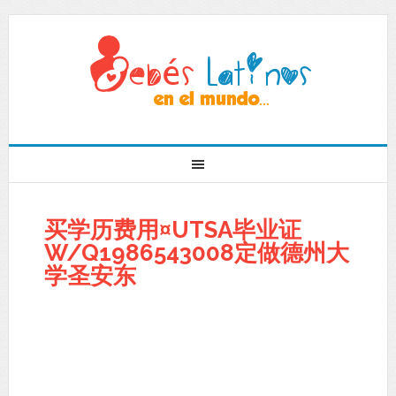
买学历费用¤UTSA毕业证
W/Q1986543008定做德州大
学圣安东