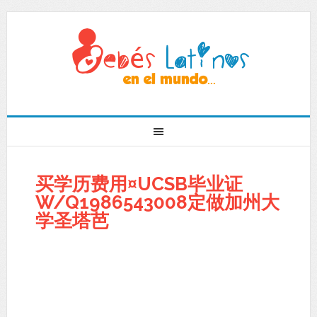
买学历费用¤UCSB毕业证
W/Q1986543008定做加州大
学圣塔芭