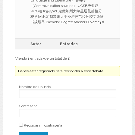
Language and Literature）.传播学
（Communication studies）.UCSB毕业证
W/Q1986543008定做加州大学圣塔芭芭拉分
校学位证,定制加州大学圣塔芭芭拉分校文凭证
书成绩单 Bachelor Degree Master Diploma┱❃
Autor
Entradas
Viendo 1 entrada (de un total de 1)
Debes estar registrado para responder a este debate.
Nombre de usuario:
Contraseña:
Recordar mi contraseña