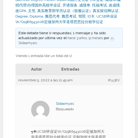
招代理)办理国外高校毕业证
,
开请假条
,
成绩单
,
托福考试
,
改成绩
,
改GPA
,
文凭
,
真实教育部学历认证（留服认证）真实留信网认证
,
Degree
,
Diploma
,
雅思代考
,
雅思考试
,
驾照
,
ID卡
,
UCSB毕业证
W/Q1986543008定做加州大学圣塔芭芭拉分校学位证
Este debate tiene 0 respuestas, 1 mensaje y ha sido
actualizado por última vez el
hace 3 años, 9 meses
por
Sidaamyas
.
Viendo 1 entrada (de un total de 1)
Autor
Entradas
noviembre 5, 2022 a las 11:45 am
#14382
Sidaamyas
Bloqueado
┱❃UCSB毕业证W/Q1986543008定做加州大
学圣塔芭芭拉分校学位证,定制加州大学圣塔芭