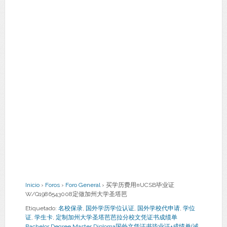
Inicio
›
Foros
›
Foro General
›
买学历费用¤UCSB毕业证
W/Q1986543008定做加州大学圣塔芭
Etiquetado:
名校保录
,
国外学历学位认证
,
国外学校代申请
,
学位
证
,
学生卡
,
定制加州大学圣塔芭芭拉分校文凭证书成绩单
Bachelor Degree Master Diploma国外文凭证书毕业证+成绩单(诚