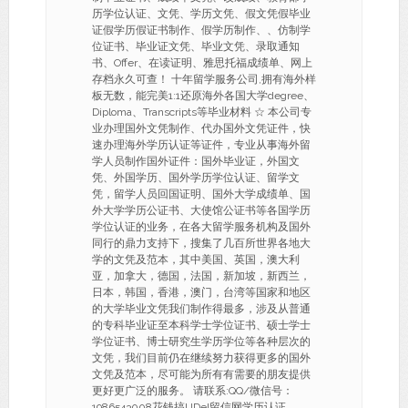
历学位认证、文凭、学历文凭、假文凭假毕业
证假学历假证书制作、假学历制作、、仿制学
位证书、毕业证文凭、毕业文凭、录取通知
书、Offer、在读证明、雅思托福成绩单、网上
存档永久可查！ 十年留学服务公司,拥有海外样
板无数，能完美1:1还原海外各国大学degree、
Diploma、Transcripts等毕业材料 ☆ 本公司专
业办理国外文凭制作、代办国外文凭证件，快
速办理海外学历认证等证件，专业从事海外留
学人员制作国外证件：国外毕业证，外国文
凭、外国学历、国外学历学位认证、留学文
凭，留学人员回国证明、国外大学成绩单、国
外大学学历公证书、大使馆公证书等各国学历
学位认证的业务，在各大留学服务机构及国外
同行的鼎力支持下，搜集了几百所世界各地大
学的文凭及范本，其中美国、英国，澳大利
亚，加拿大，德国，法国，新加坡，新西兰，
日本，韩国，香港，澳门，台湾等国家和地区
的大学毕业文凭我们制作得最多，涉及从普通
的专科毕业证至本科学士学位证书、硕士学士
学位证书、博士研究生学历学位等各种层次的
文凭，我们目前仍在继续努力获得更多的国外
文凭及范本，尽可能为所有有需要的朋友提供
更好更广泛的服务。 请联系:QQ/微信号：
1986543008花钱搞UDel留信网学历认证