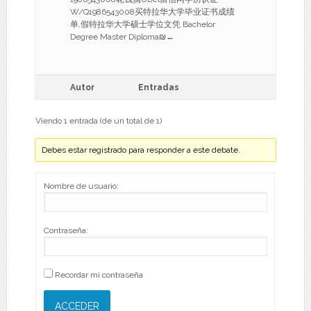
W/Q1986543008买特拉华大学毕业证书成绩
单,假特拉华大学硕士学位文凭 Bachelor
Degree Master Diploma₪↔
Autor
Entradas
Viendo 1 entrada (de un total de 1)
Debes estar registrado para responder a este debate.
Nombre de usuario:
Contraseña:
Recordar mi contraseña
ACCEDER