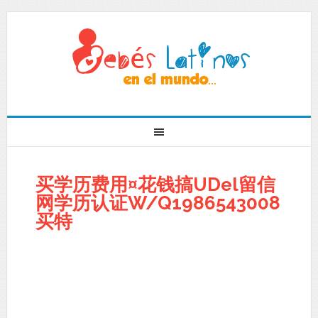
买学历费用¤花钱搞UDel留信
网学历认证W/Q1986543008
买特