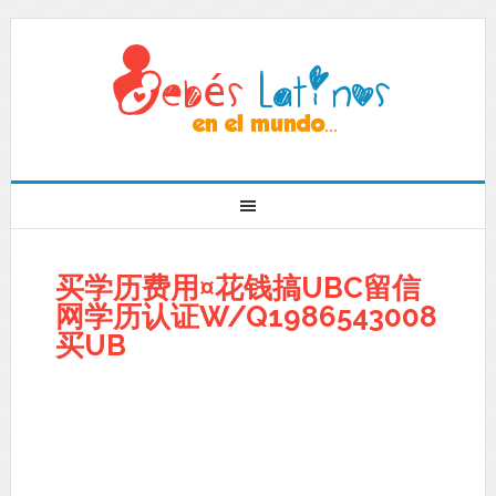
买学历费用¤花钱搞UBC留信
网学历认证W/Q1986543008
买UB