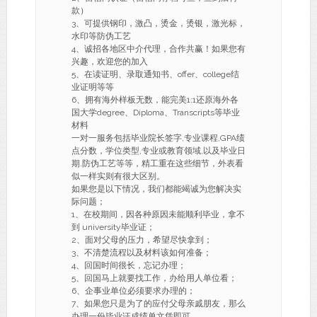
款）
3、可提供钢印，激凸，烫金，烫银，激光标，
水印等防伪工艺
4、诚招各地区中介代理，合作共赢！如果您有
兴趣，欢迎您的加入
5、在读证明、录取通知书、offer、college结
业证明等等
6、拥有海外样板无数，能完美1:1还原海外各
国大学degree、Diploma、Transcripts等毕业
材料
一对一服务包括毕业院长签字,专业课程,GPA绩
点分数，学位类型,专业或教育领域,以及毕业日
期.防伪工艺等等，精工重在这些细节，外表看
似一样实则有很大区别。
如果您是以下情况，我们都能竭诚为您解决实
际问题；
1、在校期间，因各种原因未能顺利毕业，拿不
到 university毕业证；
2、面对父母的压力，希望尽快拿到；
3、不清楚流程以及材料该如何准备；
4、回国时间很长，忘记办理；
5、回国马上就要找工作，办给用人单位看；
6、企事业单位必须要求办理的；
7、如果您只是为了的应付父母亲戚朋友，那么
办理一份毕业证成绩单文凭即可