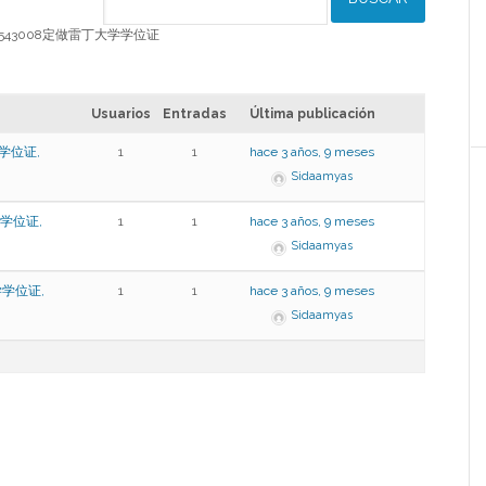
Q1986543008定做雷丁大学学位证
Usuarios
Entradas
Última publicación
学位证,
1
1
hace 3 años, 9 meses
Sidaamyas
学学位证,
1
1
hace 3 años, 9 meses
Sidaamyas
学学位证,
1
1
hace 3 años, 9 meses
Sidaamyas