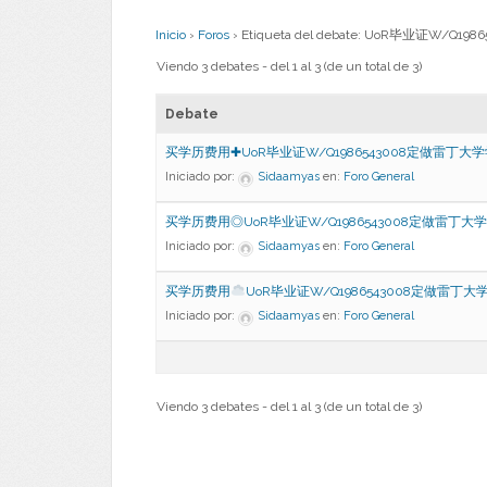
Inicio
›
Foros
›
Etiqueta del debate: UoR毕业证W/
Viendo 3 debates - del 1 al 3 (de un total de 3)
Debate
买学历费用✚UoR毕业证W/Q1986543008定做雷丁大学
Iniciado por:
Sidaamyas
en:
Foro General
买学历费用◎UoR毕业证W/Q1986543008定做雷丁大
Iniciado por:
Sidaamyas
en:
Foro General
买学历费用
UoR毕业证W/Q1986543008定做雷丁大
Iniciado por:
Sidaamyas
en:
Foro General
Viendo 3 debates - del 1 al 3 (de un total de 3)