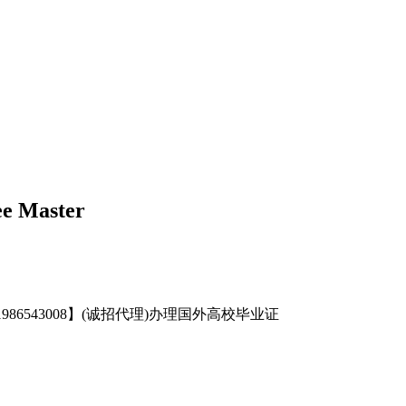
 Master
eChat:1986543008】(诚招代理)办理国外高校毕业证