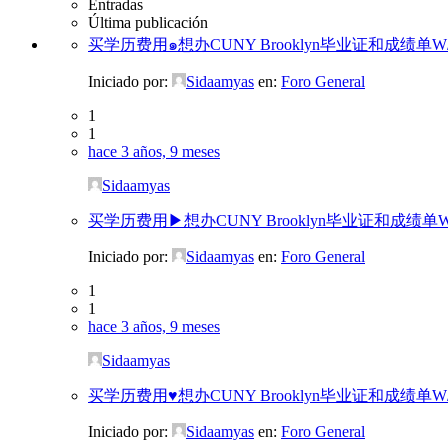
Entradas
Última publicación
买学历费用๑想办CUNY Brooklyn毕业证和成绩单W/
Iniciado por:
Sidaamyas
en:
Foro General
1
1
hace 3 años, 9 meses
Sidaamyas
买学历费用▶想办CUNY Brooklyn毕业证和成绩单W/
Iniciado por:
Sidaamyas
en:
Foro General
1
1
hace 3 años, 9 meses
Sidaamyas
买学历费用♥想办CUNY Brooklyn毕业证和成绩单W/
Iniciado por:
Sidaamyas
en:
Foro General