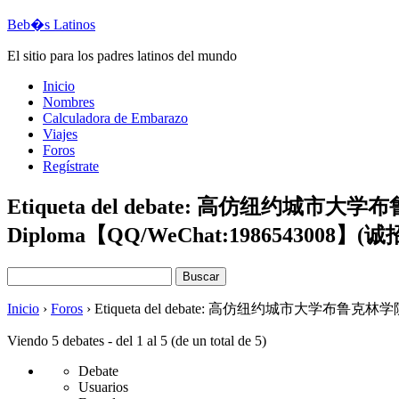
Beb�s Latinos
El sitio para los padres latinos del mundo
Inicio
Nombres
Calculadora de Embarazo
Viajes
Foros
Regístrate
Etiqueta del debate: 高仿纽约城市大学
Diploma【QQ/WeChat:19865430
Buscar:
Inicio
›
Foros
›
Etiqueta del debate: 高仿纽约城市大学布鲁克林学
Viendo 5 debates - del 1 al 5 (de un total de 5)
Debate
Usuarios