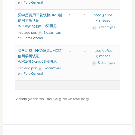
en:
Foro General
买学历费用▽花钱搞UMD留
1
1
hace 3 años,
信网学历认证
9 meses
W/Q1986543008买明尼
Sidaamyas
Iniciado por:
Sidaamyas
en:
Foro General
买学历费用✥花钱搞UMD留
1
1
hace 3 años,
信网学历认证
9 meses
W/Q1986543008买明尼
Sidaamyas
Iniciado por:
Sidaamyas
en:
Foro General
Viendo 5 debates - del 1 al 5 (de un total de 5)