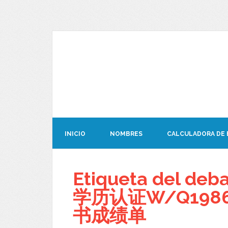
INICIO
NOMBRES
CALCULADORA DE
Etiqueta del d
学历认证W/Q1986
书成绩单