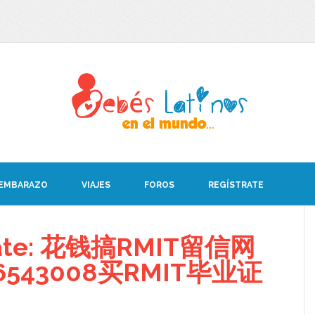
 EMBARAZO
VIAJES
FOROS
REGÍSTRATE
ebate: 花钱搞RMIT留信网
543008买RMIT毕业证