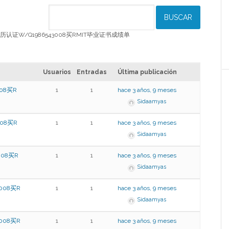
留信网学历认证W/Q1986543008买RMIT毕业证书成绩单
Usuarios
Entradas
Última publicación
08买R
1
1
hace 3 años, 9 meses
Sidaamyas
08买R
1
1
hace 3 años, 9 meses
Sidaamyas
08买R
1
1
hace 3 años, 9 meses
Sidaamyas
008买R
1
1
hace 3 años, 9 meses
Sidaamyas
008买R
1
1
hace 3 años, 9 meses