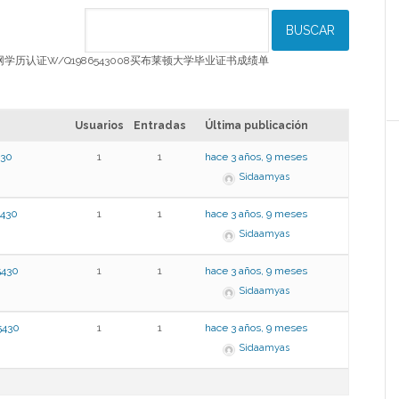
ghton留信网学历认证W/Q1986543008买布莱顿大学毕业证书成绩单
Usuarios
Entradas
Última publicación
30
1
1
hace 3 años, 9 meses
Sidaamyas
430
1
1
hace 3 años, 9 meses
Sidaamyas
430
1
1
hace 3 años, 9 meses
Sidaamyas
430
1
1
hace 3 años, 9 meses
Sidaamyas