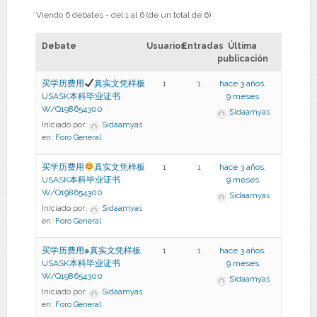
Viendo 6 debates - del 1 al 6 (de un total de 6)
Debate
Usuarios
Entradas
Última
publicación
买学历费用
真实文凭样板
1
1
hace 3 años,
USASK本科毕业证书
9 meses
W/Q198654300
Sidaamyas
Iniciado por:
Sidaamyas
en:
Foro General
买学历费用
真实文凭样板
1
1
hace 3 años,
USASK本科毕业证书
9 meses
W/Q198654300
Sidaamyas
Iniciado por:
Sidaamyas
en:
Foro General
买学历费用๑真实文凭样板
1
1
hace 3 años,
USASK本科毕业证书
9 meses
W/Q198654300
Sidaamyas
Iniciado por:
Sidaamyas
en:
Foro General