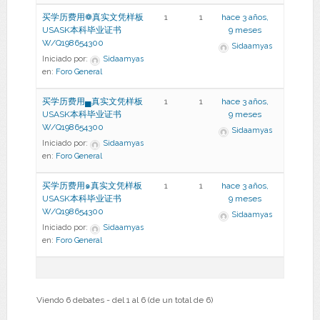
买学历费用❁真实文凭样板
1
1
hace 3 años,
USASK本科毕业证书
9 meses
W/Q198654300
Sidaamyas
Iniciado por:
Sidaamyas
en:
Foro General
买学历费用▄真实文凭样板
1
1
hace 3 años,
USASK本科毕业证书
9 meses
W/Q198654300
Sidaamyas
Iniciado por:
Sidaamyas
en:
Foro General
买学历费用๑真实文凭样板
1
1
hace 3 años,
USASK本科毕业证书
9 meses
W/Q198654300
Sidaamyas
Iniciado por:
Sidaamyas
en:
Foro General
Viendo 6 debates - del 1 al 6 (de un total de 6)