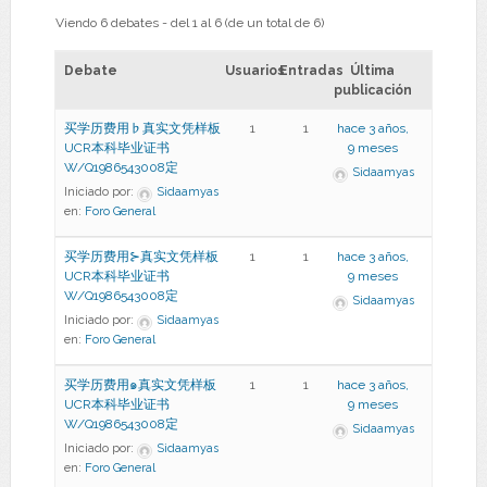
Viendo 6 debates - del 1 al 6 (de un total de 6)
Debate
Usuarios
Entradas
Última
publicación
买学历费用♭真实文凭样板
1
1
hace 3 años,
UCR本科毕业证书
9 meses
W/Q1986543008定
Sidaamyas
Iniciado por:
Sidaamyas
en:
Foro General
买学历费用⊱真实文凭样板
1
1
hace 3 años,
UCR本科毕业证书
9 meses
W/Q1986543008定
Sidaamyas
Iniciado por:
Sidaamyas
en:
Foro General
买学历费用๑真实文凭样板
1
1
hace 3 años,
UCR本科毕业证书
9 meses
W/Q1986543008定
Sidaamyas
Iniciado por:
Sidaamyas
en:
Foro General