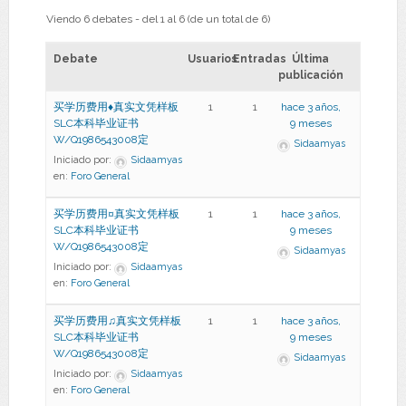
Viendo 6 debates - del 1 al 6 (de un total de 6)
Debate
Usuarios
Entradas
Última
publicación
买学历费用♦真实文凭样板
1
1
hace 3 años,
SLC本科毕业证书
9 meses
W/Q1986543008定
Sidaamyas
Iniciado por:
Sidaamyas
en:
Foro General
买学历费用¤真实文凭样板
1
1
hace 3 años,
SLC本科毕业证书
9 meses
W/Q1986543008定
Sidaamyas
Iniciado por:
Sidaamyas
en:
Foro General
买学历费用♫真实文凭样板
1
1
hace 3 años,
SLC本科毕业证书
9 meses
W/Q1986543008定
Sidaamyas
Iniciado por:
Sidaamyas
en:
Foro General