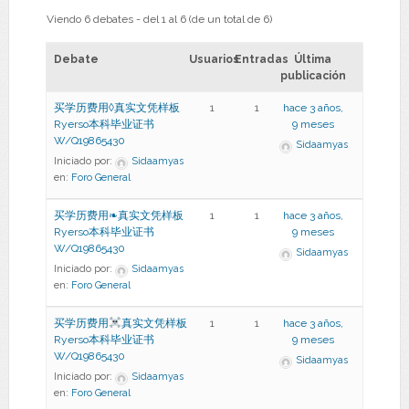
Viendo 6 debates - del 1 al 6 (de un total de 6)
Debate
Usuarios
Entradas
Última
publicación
买学历费用◊真实文凭样板
1
1
hace 3 años,
Ryerso本科毕业证书
9 meses
W/Q19865430
Sidaamyas
Iniciado por:
Sidaamyas
en:
Foro General
买学历费用❧真实文凭样板
1
1
hace 3 años,
Ryerso本科毕业证书
9 meses
W/Q19865430
Sidaamyas
Iniciado por:
Sidaamyas
en:
Foro General
买学历费用
真实文凭样板
1
1
hace 3 años,
Ryerso本科毕业证书
9 meses
W/Q19865430
Sidaamyas
Iniciado por:
Sidaamyas
en:
Foro General