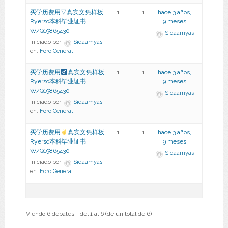
买学历费用▽真实文凭样板
1
1
hace 3 años,
Ryerso本科毕业证书
9 meses
W/Q19865430
Sidaamyas
Iniciado por:
Sidaamyas
en:
Foro General
买学历费用
真实文凭样板
1
1
hace 3 años,
Ryerso本科毕业证书
9 meses
W/Q19865430
Sidaamyas
Iniciado por:
Sidaamyas
en:
Foro General
买学历费用
真实文凭样板
1
1
hace 3 años,
Ryerso本科毕业证书
9 meses
W/Q19865430
Sidaamyas
Iniciado por:
Sidaamyas
en:
Foro General
Viendo 6 debates - del 1 al 6 (de un total de 6)