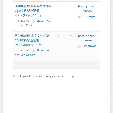
买学历费用
真实文凭样板
1
1
hace 3 años,
OSU本科毕业证书
9 meses
W/Q1986543008定
Sidaamyas
Iniciado por:
Sidaamyas
en:
Foro General
买学历费用◦真实文凭样板
1
1
hace 3 años,
OSU本科毕业证书
9 meses
W/Q1986543008定
Sidaamyas
Iniciado por:
Sidaamyas
en:
Foro General
Viendo 5 debates - del 1 al 5 (de un total de 5)