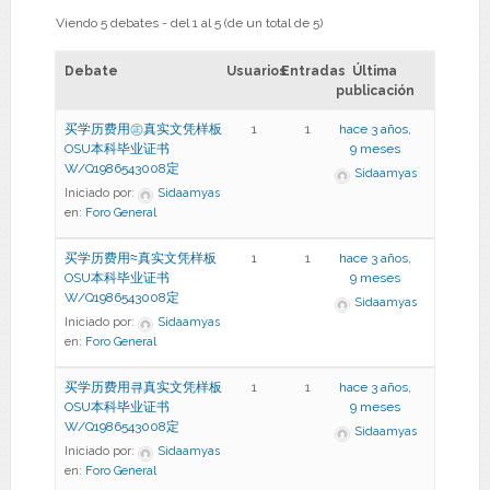
Viendo 5 debates - del 1 al 5 (de un total de 5)
Debate
Usuarios
Entradas
Última
publicación
买学历费用㊣真实文凭样板
1
1
hace 3 años,
OSU本科毕业证书
9 meses
W/Q1986543008定
Sidaamyas
Iniciado por:
Sidaamyas
en:
Foro General
买学历费用≈真实文凭样板
1
1
hace 3 años,
OSU本科毕业证书
9 meses
W/Q1986543008定
Sidaamyas
Iniciado por:
Sidaamyas
en:
Foro General
买学历费用큐真实文凭样板
1
1
hace 3 años,
OSU本科毕业证书
9 meses
W/Q1986543008定
Sidaamyas
Iniciado por:
Sidaamyas
en:
Foro General