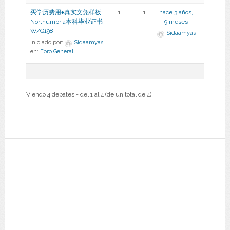
买学历费用♦真实文凭样板
1
1
hace 3 años,
Northumbria本科毕业证书
9 meses
W/Q198
Sidaamyas
Iniciado por:
Sidaamyas
en:
Foro General
Viendo 4 debates - del 1 al 4 (de un total de 4)