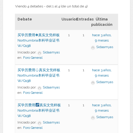
Viendo 4 debates - del 1 al 4 (de un total de 4)
Debate
Usuarios
Entradas
Última
publicación
买学历费用✚真实文凭样板
1
1
hace 3 años,
Northumbria本科毕业证书
9 meses
W/Q198
Sidaamyas
Iniciado por:
Sidaamyas
en:
Foro General
买学历费用♤真实文凭样板
1
1
hace 3 años,
Northumbria本科毕业证书
9 meses
W/Q198
Sidaamyas
Iniciado por:
Sidaamyas
en:
Foro General
买学历费用
真实文凭样板
1
1
hace 3 años,
Northumbria本科毕业证书
9 meses
W/Q198
Sidaamyas
Iniciado por:
Sidaamyas
en:
Foro General