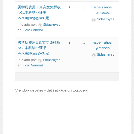
买学历费用￡真实文凭样板
1
1
hace 3 años,
NCL本科毕业证书
9 meses
W/Q1986543008定
Sidaamyas
Iniciado por:
Sidaamyas
en:
Foro General
买学历费用⊙真实文凭样板
1
1
hace 3 años,
NCL本科毕业证书
9 meses
W/Q1986543008定
Sidaamyas
Iniciado por:
Sidaamyas
en:
Foro General
Viendo 5 debates - del 1 al 5 (de un total de 5)