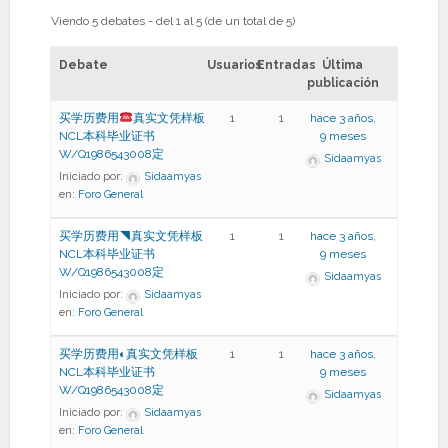
Viendo 5 debates - del 1 al 5 (de un total de 5)
Debate
Usuarios
Entradas
Última
publicación
买学历费用
真实文凭样板
1
1
hace 3 años,
NCL本科毕业证书
9 meses
W/Q1986543008定
Sidaamyas
Iniciado por:
Sidaamyas
en:
Foro General
买学历费用◥真实文凭样板
1
1
hace 3 años,
NCL本科毕业证书
9 meses
W/Q1986543008定
Sidaamyas
Iniciado por:
Sidaamyas
en:
Foro General
买学历费用◐真实文凭样板
1
1
hace 3 años,
NCL本科毕业证书
9 meses
W/Q1986543008定
Sidaamyas
Iniciado por:
Sidaamyas
en:
Foro General