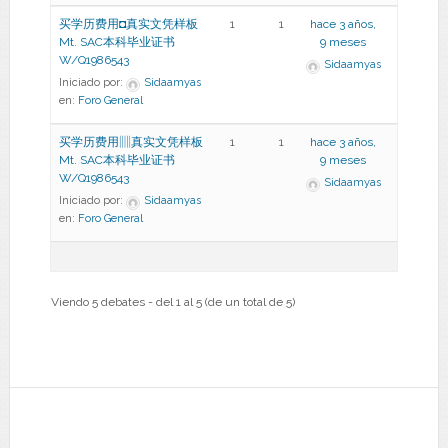
买学历费用◘真实文凭样板
1
1
hace 3 años,
Mt. SAC本科毕业证书
9 meses
W/Q1986543
Sidaamyas
Iniciado por:
Sidaamyas
en:
Foro General
买学历费用▥真实文凭样板
1
1
hace 3 años,
Mt. SAC本科毕业证书
9 meses
W/Q1986543
Sidaamyas
Iniciado por:
Sidaamyas
en:
Foro General
Viendo 5 debates - del 1 al 5 (de un total de 5)