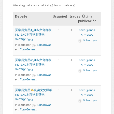
Viendo 5 debates - del 1 al 5 (de un total de 5)
Debate
Usuarios
Entradas
Última
publicación
买学历费用あ真实文凭样板
1
1
hace 3 años,
Mt. SAC本科毕业证书
9 meses
W/Q1986543
Sidaamyas
Iniciado por:
Sidaamyas
en:
Foro General
买学历费用の真实文凭样板
1
1
hace 3 años,
Mt. SAC本科毕业证书
9 meses
W/Q1986543
Sidaamyas
Iniciado por:
Sidaamyas
en:
Foro General
买学历费用
真实文凭样板
1
1
hace 3 años,
Mt. SAC本科毕业证书
9 meses
W/Q1986543
Sidaamyas
Iniciado por:
Sidaamyas
en:
Foro General