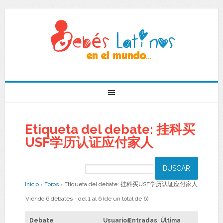
Etiqueta del debate: 挂科买
USF学历认证应付家人
Inicio
›
Foros
›
Etiqueta del debate: 挂科买USF学历认证应付家人
Viendo 6 debates - del 1 al 6 (de un total de 6)
Debate
Usuarios
Entradas
Última