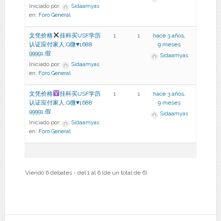
Iniciado por:
Sidaamyas
en:
Foro General
文凭价格
挂科买USF学历
1
1
hace 3 años,
认证应付家人,Q微
♥
1688
9 meses
99991,假
Sidaamyas
Iniciado por:
Sidaamyas
en:
Foro General
文凭价格
挂科买USF学历
1
1
hace 3 años,
认证应付家人,Q微
♥
1688
9 meses
99991,假
Sidaamyas
Iniciado por:
Sidaamyas
en:
Foro General
Viendo 6 debates - del 1 al 6 (de un total de 6)