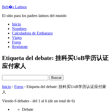
Beb�s Latinos
El sitio para los padres latinos del mundo
Inicio
Nombres
Calculadora de Embarazo
Viajes
Foros
Regístrate
Etiqueta del debate: 挂科买UoB学历认证
应付家人
Buscar:
Inicio
›
Foros
›
Etiqueta del debate: 挂科买UoB学历认证应付家
人
Viendo 6 debates - del 1 al 6 (de un total de 6)
Debate