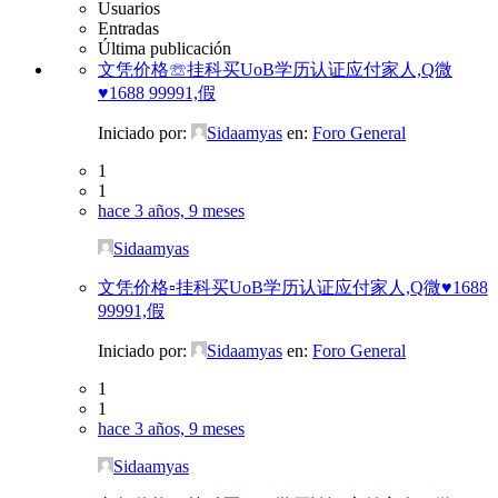
Usuarios
Entradas
Última publicación
文凭价格☏挂科买UoB学历认证应付家人,Q微
♥1688 99991,假
Iniciado por:
Sidaamyas
en:
Foro General
1
1
hace 3 años, 9 meses
Sidaamyas
文凭价格▫挂科买UoB学历认证应付家人,Q微♥1688
99991,假
Iniciado por:
Sidaamyas
en:
Foro General
1
1
hace 3 años, 9 meses
Sidaamyas