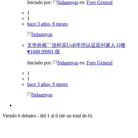
Iniciado por:
Sidaamyas
en:
Foro General
1
1
hace 3 años, 9 meses
Sidaamyas
文凭价格﹌挂科买UoB学历认证应付家人,Q微
♥1688 99991,假
Iniciado por:
Sidaamyas
en:
Foro General
1
1
hace 3 años, 9 meses
Sidaamyas
Viendo 6 debates - del 1 al 6 (de un total de 6)