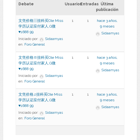
Debate
Usuarios
Entradas
Última
publicación
文凭价格▨挂科买Ole Miss
1
1
hace 3 años,
学历认证应付家人,Q微
9 meses
♥1688 99
Sidaamyas
Iniciado por:
Sidaamyas
en:
Foro General
文凭价格☏挂科买Ole Miss
1
1
hace 3 años,
学历认证应付家人,Q微
9 meses
♥1688 99
Sidaamyas
Iniciado por:
Sidaamyas
en:
Foro General
文凭价格♫挂科买Ole Miss
1
1
hace 3 años,
学历认证应付家人,Q微
9 meses
♥1688 99
Sidaamyas
Iniciado por:
Sidaamyas
en:
Foro General