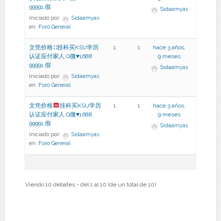
99991,假
Sidaamyas
Iniciado por:
Sidaamyas
en:
Foro General
文凭价格∷挂科买KSU学历
1
1
hace 3 años,
认证应付家人,Q微♥1688
9 meses
99991,假
Sidaamyas
Iniciado por:
Sidaamyas
en:
Foro General
文凭价格
挂科买KSU学历
1
1
hace 3 años,
认证应付家人,Q微
♥
1688
9 meses
99991,假
Sidaamyas
Iniciado por:
Sidaamyas
en:
Foro General
Viendo 10 debates - del 1 al 10 (de un total de 10)