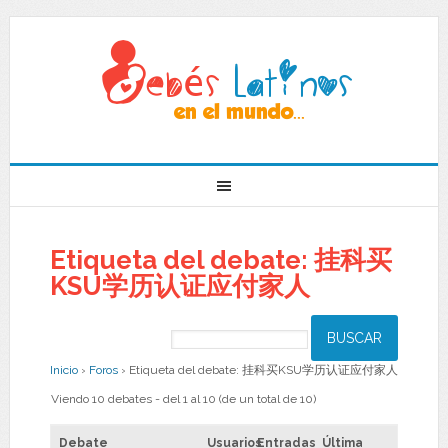
Etiqueta del debate: 挂科买
KSU学历认证应付家人
Inicio
›
Foros
›
Etiqueta del debate: 挂科买KSU学历认证应付家人
Viendo 10 debates - del 1 al 10 (de un total de 10)
Debate
Usuarios
Entradas
Última