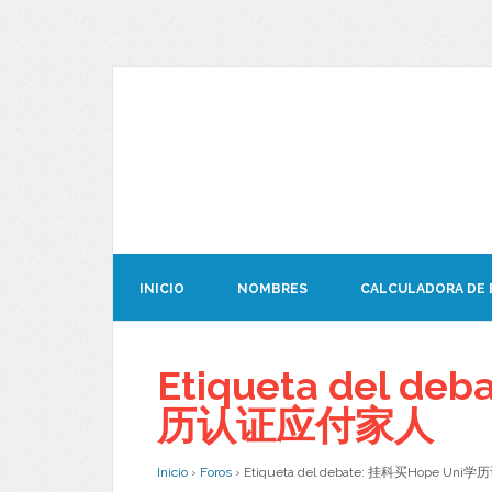
INICIO
NOMBRES
CALCULADORA DE
Etiqueta del de
历认证应付家人
Inicio
›
Foros
›
Etiqueta del debate: 挂科买Hope U