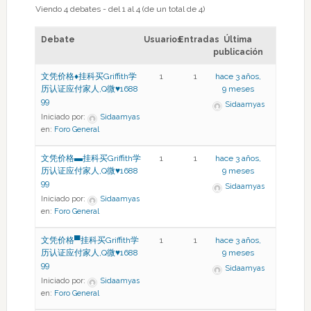
Viendo 4 debates - del 1 al 4 (de un total de 4)
Debate
Usuarios
Entradas
Última
publicación
文凭价格♦挂科买Griffith学
1
1
hace 3 años,
历认证应付家人,Q微♥1688
9 meses
99
Sidaamyas
Iniciado por:
Sidaamyas
en:
Foro General
文凭价格▬挂科买Griffith学
1
1
hace 3 años,
历认证应付家人,Q微♥1688
9 meses
99
Sidaamyas
Iniciado por:
Sidaamyas
en:
Foro General
文凭价格▀挂科买Griffith学
1
1
hace 3 años,
历认证应付家人,Q微♥1688
9 meses
99
Sidaamyas
Iniciado por:
Sidaamyas
en:
Foro General