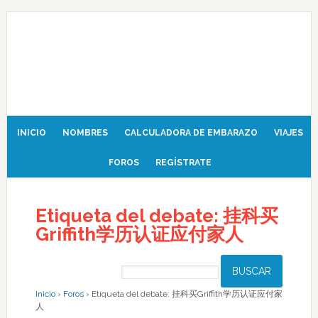
INICIO
NOMBRES
CALCULADORA DE EMBARAZO
VIAJES
FOROS
REGÍSTRATE
Etiqueta del debate: 挂科买
Griffith学历认证应付家人
Inicio
›
Foros
›
Etiqueta del debate: 挂科买Griffith学历认证应付家
人