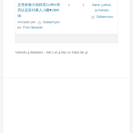
文凭价格۞挂科买Griffith学
1
1
hace 3 años,
历认证应付家人,Q微♥1688
9 meses
99
Sidaamyas
Iniciado por:
Sidaamyas
en:
Foro General
Viendo 4 debates - del 1 al 4 (de un total de 4)