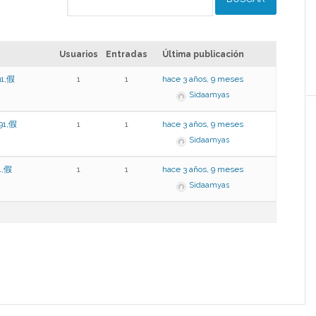
Usuarios
Entradas
Última publicación
1,假
1
1
hace 3 años, 9 meses
Sidaamyas
1,假
1
1
hace 3 años, 9 meses
Sidaamyas
,假
1
1
hace 3 años, 9 meses
Sidaamyas