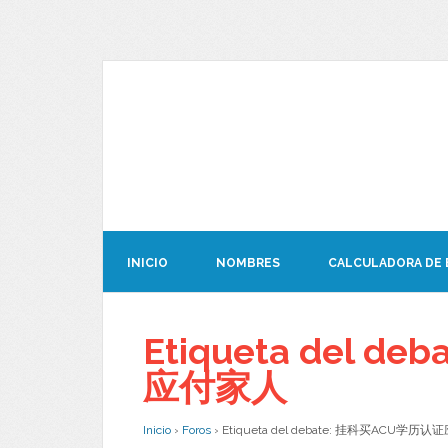
INICIO
NOMBRES
CALCULADORA DE
Etiqueta del 
应付家人
Inicio
›
Foros
›
Etiqueta del debate: 挂科买ACU学历