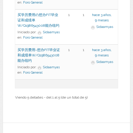
en:
Foro General
买学历费用の想办FIT毕业
1
1
hace 3 años,
证和成绩单
9 meses
W/Q1986543008能办纽约
Sidaamyas
Iniciado por:
Sidaamyas
en:
Foro General
买学历费用~想办FIT毕业证
1
1
hace 3 años,
和成绩单W/Q1986543008
9 meses
能办纽约
Sidaamyas
Iniciado por:
Sidaamyas
en:
Foro General
Viendo 5 debates - del 1 al 5 (de un total de 5)