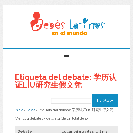
Etiqueta del debate: 学历认
证LIU研究生假文凭
Inicio
›
Foros
›
Etiqueta del debate: 学历认证LIU研究生假文凭
Viendo 4 debates - del 1 al 4 (de un total de 4)
Debate
Usuarios
Entradas
Última