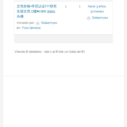
文凭价格▫学历认证FIT研究
1
1
hace 3 años,
生假文凭,Q微♥1688 99991,
9 meses
办佛
Sidaamyas
Iniciado por:
Sidaamyas
en:
Foro General
Viendo 8 debates - del 1 al 8 (de un total de 8)