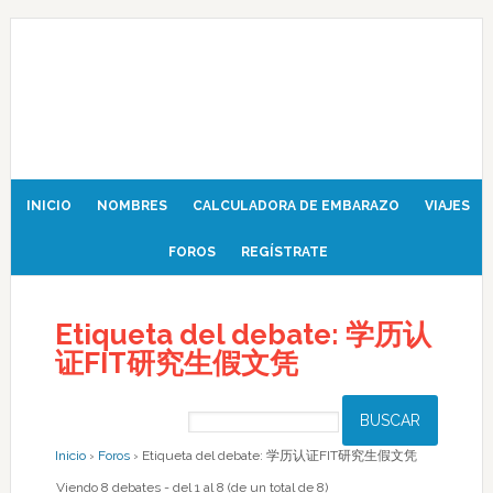
INICIO
NOMBRES
CALCULADORA DE EMBARAZO
VIAJES
FOROS
REGÍSTRATE
Etiqueta del debate: 学历认
证FIT研究生假文凭
Inicio
›
Foros
›
Etiqueta del debate: 学历认证FIT研究生假文凭
Viendo 8 debates - del 1 al 8 (de un total de 8)