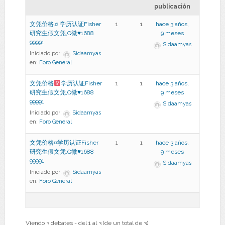
publicación
文凭价格♬学历认证Fisher
1
1
hace 3 años,
研究生假文凭,Q微♥1688
9 meses
99991
Sidaamyas
Iniciado por:
Sidaamyas
en:
Foro General
文凭价格
学历认证Fisher
1
1
hace 3 años,
研究生假文凭,Q微
♥
1688
9 meses
99991
Sidaamyas
Iniciado por:
Sidaamyas
en:
Foro General
文凭价格¤学历认证Fisher
1
1
hace 3 años,
研究生假文凭,Q微♥1688
9 meses
99991
Sidaamyas
Iniciado por:
Sidaamyas
en:
Foro General
Viendo 3 debates - del 1 al 3 (de un total de 3)