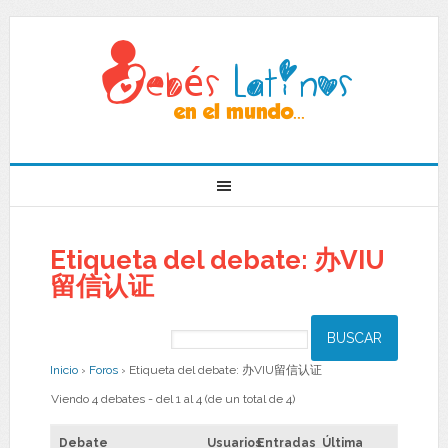
Etiqueta del debate: 办VIU
留信认证
Inicio
›
Foros
›
Etiqueta del debate: 办VIU留信认证
Viendo 4 debates - del 1 al 4 (de un total de 4)
Debate
Usuarios
Entradas
Última