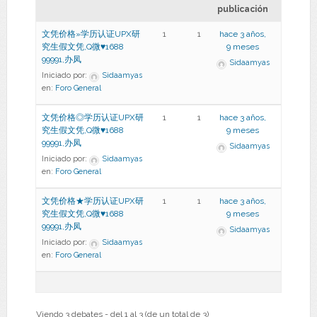
publicación
文凭价格»学历认证UPX研
1
1
hace 3 años,
究生假文凭,Q微♥1688
9 meses
99991,办凤
Sidaamyas
Iniciado por:
Sidaamyas
en:
Foro General
文凭价格◎学历认证UPX研
1
1
hace 3 años,
究生假文凭,Q微♥1688
9 meses
99991,办凤
Sidaamyas
Iniciado por:
Sidaamyas
en:
Foro General
文凭价格★学历认证UPX研
1
1
hace 3 años,
究生假文凭,Q微♥1688
9 meses
99991,办凤
Sidaamyas
Iniciado por:
Sidaamyas
en:
Foro General
Viendo 3 debates - del 1 al 3 (de un total de 3)