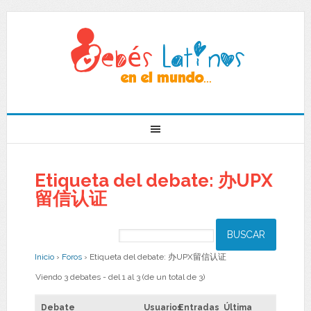
Etiqueta del debate: 办UPX
留信认证
Inicio
›
Foros
›
Etiqueta del debate: 办UPX留信认证
Viendo 3 debates - del 1 al 3 (de un total de 3)
Debate
Usuarios
Entradas
Última