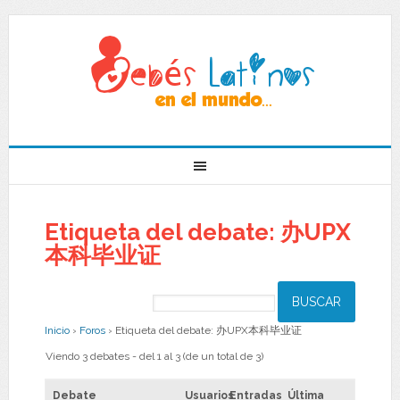
Etiqueta del debate: 办UPX
本科毕业证
Inicio
›
Foros
›
Etiqueta del debate: 办UPX本科毕业证
Viendo 3 debates - del 1 al 3 (de un total de 3)
Debate
Usuarios
Entradas
Última