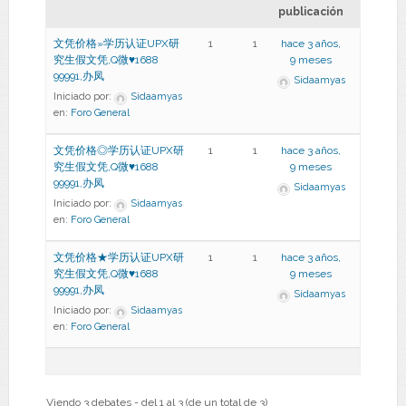
publicación
文凭价格»学历认证UPX研
1
1
hace 3 años,
究生假文凭,Q微♥1688
9 meses
99991,办凤
Sidaamyas
Iniciado por:
Sidaamyas
en:
Foro General
文凭价格◎学历认证UPX研
1
1
hace 3 años,
究生假文凭,Q微♥1688
9 meses
99991,办凤
Sidaamyas
Iniciado por:
Sidaamyas
en:
Foro General
文凭价格★学历认证UPX研
1
1
hace 3 años,
究生假文凭,Q微♥1688
9 meses
99991,办凤
Sidaamyas
Iniciado por:
Sidaamyas
en:
Foro General
Viendo 3 debates - del 1 al 3 (de un total de 3)