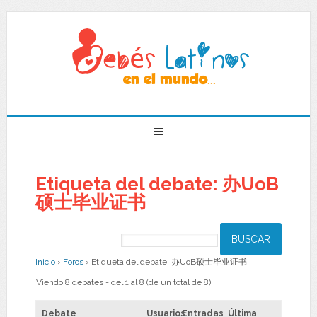
Etiqueta del debate: 办UoB
硕士毕业证书
Inicio
›
Foros
›
Etiqueta del debate: 办UoB硕士毕业证书
Viendo 8 debates - del 1 al 8 (de un total de 8)
Debate
Usuarios
Entradas
Última