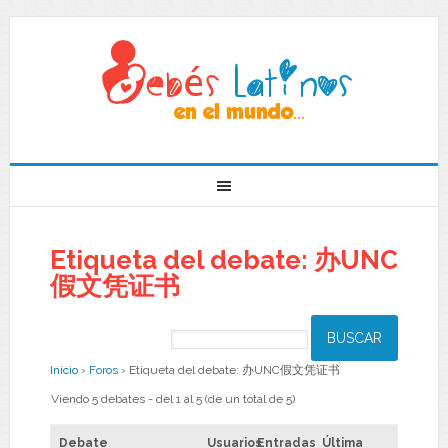
Etiqueta del debate: 办UNC
假文凭证书
Inicio
›
Foros
›
Etiqueta del debate: 办UNC假文凭证书
Viendo 5 debates - del 1 al 5 (de un total de 5)
Debate
Usuarios
Entradas
Última