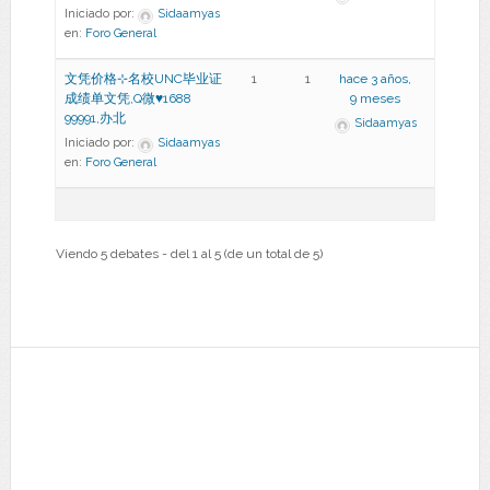
Iniciado por:
Sidaamyas
en:
Foro General
文凭价格⊹名校UNC毕业证
1
1
hace 3 años,
成绩单文凭,Q微♥1688
9 meses
99991,办北
Sidaamyas
Iniciado por:
Sidaamyas
en:
Foro General
Viendo 5 debates - del 1 al 5 (de un total de 5)