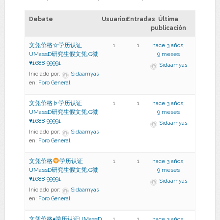
Debate
Usuarios
Entradas
Última
publicación
文凭价格☆学历认证
1
1
hace 3 años,
UMassD研究生假文凭,Q微
9 meses
♥1688 99991
Sidaamyas
Iniciado por:
Sidaamyas
en:
Foro General
文凭价格♭学历认证
1
1
hace 3 años,
UMassD研究生假文凭,Q微
9 meses
♥1688 99991
Sidaamyas
Iniciado por:
Sidaamyas
en:
Foro General
文凭价格
学历认证
1
1
hace 3 años,
UMassD研究生假文凭,Q微
9 meses
♥
1688 99991
Sidaamyas
Iniciado por:
Sidaamyas
en:
Foro General
文凭价格♦学历认证UMassD
1
1
hace 3 años,