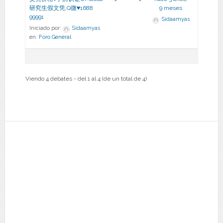
研究生假文凭,Q微♥1688
9 meses
99991
Sidaamyas
Iniciado por:
Sidaamyas
en:
Foro General
Viendo 4 debates - del 1 al 4 (de un total de 4)