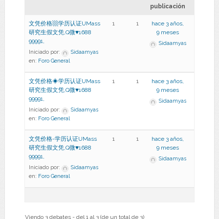
publicación
文凭价格▩学历认证UMass
1
1
hace 3 años,
研究生假文凭,Q微♥1688
9 meses
99991,
Sidaamyas
Iniciado por:
Sidaamyas
en:
Foro General
文凭价格◈学历认证UMass
1
1
hace 3 años,
研究生假文凭,Q微♥1688
9 meses
99991,
Sidaamyas
Iniciado por:
Sidaamyas
en:
Foro General
文凭价格-学历认证UMass
1
1
hace 3 años,
研究生假文凭,Q微♥1688
9 meses
99991,
Sidaamyas
Iniciado por:
Sidaamyas
en:
Foro General
Viendo 3 debates - del 1 al 3 (de un total de 3)