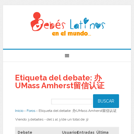
Etiqueta del debate: 办
UMass Amherst留信认证
Inicio
›
Foros
›
Etiqueta del debate: 办UMass Amherst留信认证
Viendo 3 debates - del 1 al 3 (de un total de 3)
Debate
Usuarios
Entradas
Última