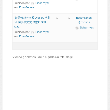
Iniciado por:
Sidaamyas
en:
Foro General
文凭价格✄名校U of SC毕业
1
1
hace 3 años,
证成绩单文凭,Q微♥1688
9 meses
9999
Sidaamyas
Iniciado por:
Sidaamyas
en:
Foro General
Viendo 5 debates - del 1 al 5 (de un total de 5)