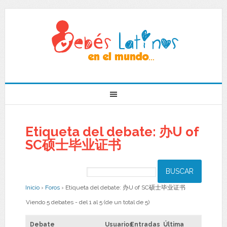
Etiqueta del debate: 办U of
SC硕士毕业证书
Inicio
›
Foros
›
Etiqueta del debate: 办U of SC硕士毕业证书
Viendo 5 debates - del 1 al 5 (de un total de 5)
Debate
Usuarios
Entradas
Última