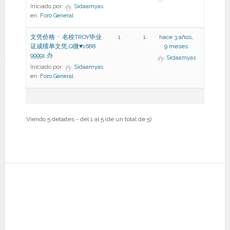
Iniciado por:
Sidaamyas
en:
Foro General
文凭价格
名校TROY毕业
1
1
hace 3 años,
证成绩单文凭,Q微
♥
1688
9 meses
99991,办
Sidaamyas
Iniciado por:
Sidaamyas
en:
Foro General
Viendo 5 debates - del 1 al 5 (de un total de 5)