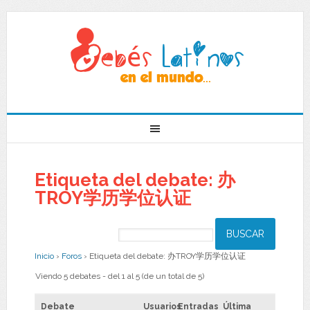
Etiqueta del debate: 办
TROY学历学位认证
Inicio
›
Foros
›
Etiqueta del debate: 办TROY学历学位认证
Viendo 5 debates - del 1 al 5 (de un total de 5)
Debate
Usuarios
Entradas
Última